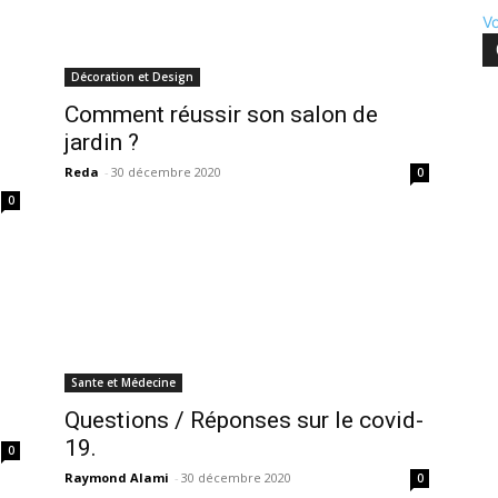
Vo
Décoration et Design
Comment réussir son salon de
jardin ?
Reda
-
30 décembre 2020
0
0
Sante et Médecine
Questions / Réponses sur le covid-
19.
0
Raymond Alami
-
30 décembre 2020
0