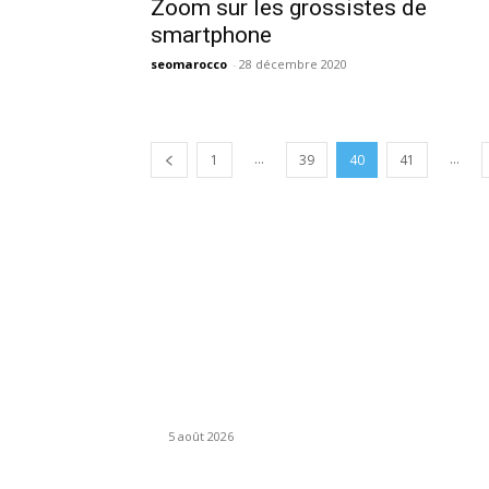
Zoom sur les grossistes de
smartphone
seomarocco
-
28 décembre 2020
...
...
1
39
40
41
IMAGES DE L'EDITEUR
Artisanat : pourquoi l’activité recule fortement
au premier trimestre 2026
5 août 2026
Investissements étrangers : la France abaisse