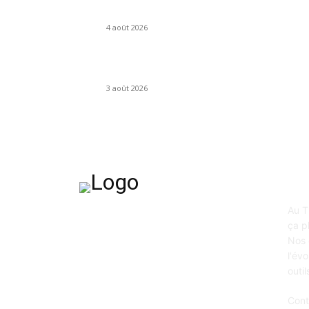
son seuil de contrôle à 10 %
4 août 2026
Démarchage téléphonique : la fin de Bloctel et 
passage à l’accord préalable
3 août 2026
A 
Au T
ça p
Nos 
l'év
outi
Cont