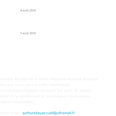
Dr
son seuil de contrôle à 10 %
In
4 août 2026
Im
le
Démarchage téléphonique : la fin de Bloctel et le
Ma
passage à l’accord préalable
Li
3 août 2026
PROPOS
S
hursday Acceuil est un jeune magazine moderne et qui fait
lace peu à peu dans le milieu médiatique.
contributeurs engagés partagent leur point de vue sur
olution de la société avec le numérique et les nouveaux
ls de communication.
actez Nous :
authursdayaccueil@ultramail.fr