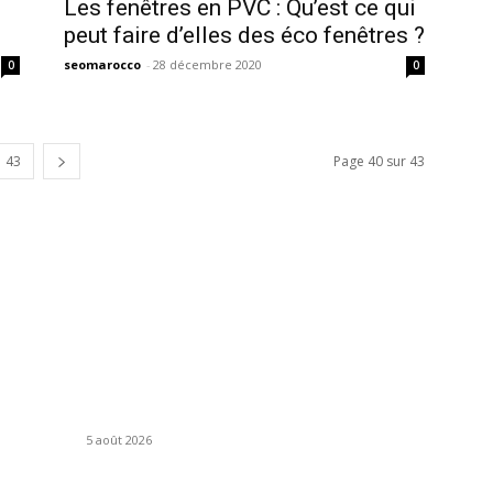
Les fenêtres en PVC : Qu’est ce qui
peut faire d’elles des éco fenêtres ?
seomarocco
-
28 décembre 2020
0
0
43
Page 40 sur 43
ARTICLES POPULAIRES
C
Artisanat : pourquoi l’activité recule fortement
En
au premier trimestre 2026
Ac
5 août 2026
S
Investissements étrangers : la France abaisse